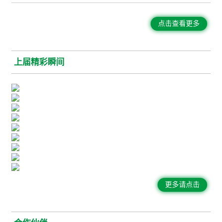
28届上海国际广告展（SIGN CHINA 2026）同期举办，展会汇聚广
告标识、数码印花、喷绘图文及视觉传播产业链资源，打造一站式
采购与交流平台。展会现场将集中展示 DTF、UV DTF、热升华等前
点击查看更多
沿数字印刷技术，以及设备、耗材和创新应用解决方案，为全球买
家提供高效对接优质供应商和开拓市场机遇的平台。立即注册成为
VIP观众
上届精彩瞬间
更多请点击