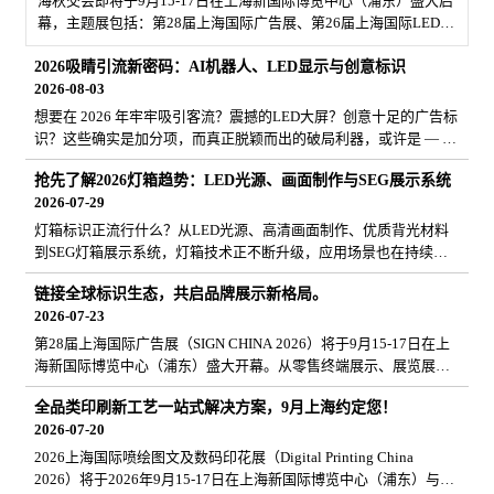
海秋交会即将于9月15-17日在上海新国际博览中心（浦东）盛大启
幕，主题展包括：第28届上海国际广告展、第26届上海国际LED
展、国际喷绘图文及数码印花展、国际智慧显示及数字标牌展、国
2026吸睛引流新密码：AI机器人、LED显示与创意标识
际专业灯光音响展，打造广印及LED数字标牌专业灯光音响双产业
2026-08-03
一站式采购平台！
想要在 2026 年牢牢吸引客流？震撼的LED大屏？创意十足的广告标
识？这些确实是加分项，而真正脱颖而出的破局利器，或许是 — AI
机器人！2026年9月15–17日，闻信第28届广告新科技上海秋交会，
抢先了解2026灯箱趋势：LED光源、画面制作与SEG展示系统
于上海汇聚视觉传播领域的前沿创新成果，一站式呈现行业最新趋
2026-07-29
势与技术。当然精彩不止于展会现场！您不妨探索中国当下最热门
的科技趋势之一 — AI机器人。它们或将成为零售门店、品牌展厅及
灯箱标识正流行什么？从LED光源、高清画面制作、优质背光材料
商业空间吸引客流的下一大亮点！>立即注册领取门票
到SEG灯箱展示系统，灯箱技术正不断升级，应用场景也在持续拓
展。9月15-17日，闻信第28届广告新科技上海秋交会将在上海新国
链接全球标识生态，共启品牌展示新格局。
际博览中心（浦东）开展，第28届上海国际广告展、上海国际喷绘
2026-07-23
图文及数码印花展、第26届上海国际LED展、上海国际智慧显示及
数字标牌展、2026上海国际专业灯光音响展，五展同期举办，向全
第28届上海国际广告展（SIGN CHINA 2026）将于9月15-17日在上
球展示最新广告、图文、展览、标识、商文体旅声光视行业一站式
海新国际博览中心（浦东）盛大开幕。从零售终端展示、展览展台
整体解决方案新科技！
搭建，到户外活动及品牌推广应用，带您探索最前沿展示解决方
全品类印刷新工艺一站式解决方案，9月上海约定您！
案。本届展会预计汇聚1,000+优质展商、3,000+中高端品牌、
2026-07-20
160+国家买家，展品包括展示器材、广告制作设备、纺织面料、数
码印花及墨水耗材等全产业链产品，助您一站式高效采购，把握行
2026上海国际喷绘图文及数码印花展（Digital Printing China
业新商机。>立即注册成为VIP观众
2026）将于2026年9月15-17日在上海新国际博览中心（浦东）与第