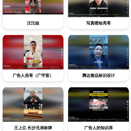
汪汪姐
写真喷绘亮哥
广告人浩哥（广宇宣）
腾达壹品标识设计
王上亿 长沙兄弟标牌
广告人的知识库