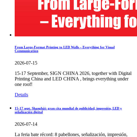
From Large-Format Printing to LED Walls – Everything for Visual
Communication
2026-07-15
15-17 September, SIGN CHINA 2026, together with Digital
Printing China and LED CHINA , brings everything under
one roof!
Details
15-17 sept. Shanghái: gran cita mundial de publicidad, impresión, LED y
señalización digital
2026-07-14
La feria bate récord: 8 pabellones, señalización, impresión,