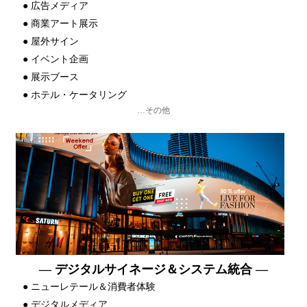
●
広告メディア
●
商業アート展示
●
屋外サイン
●
イベント企画
●
展示ブース
●
ホテル・ケータリング
…その他
— デジタルサイネージ＆システム統合 —
●
ニューレテール＆消費者体験
●
デジタルメディア