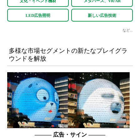
文化・イベント機材
メタバース、VR/AR
LED広告照明
新しい広告技術
など...
多様な市場セグメントの新たなプレイグラ
ウンドを解放
——— 広告・サイン ———