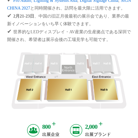
✔
Pro Audio, Lighting & Systems Asia
,
Digital Signage China
,
SIGN
CHINA 2027
と同時開催され、訪問を最大限に活用できます。
✔
2月21-23日
、中国の旧正月後最初の展示会であり、業界の最
新イノベーションをいち早く体験できます。
✔
世界的なLEDディスプレイ・AV産業の生産拠点である深圳で
開催され、希望者は展示会後の工場見学も可能です。
+
+
800
2,000
出展企业
出展ブランド