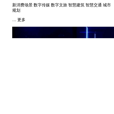
自2005年创办以来，LED CHINA作为全球最早的LED主题展
会，历经二十余载深耕与培育，品牌影响力已享誉全球。到场
海外买家十七年超过100个国家及地区，其中2026年深圳展132
个国家及地区、上海展157个国家及地区（均经公证处认
证），被业界公认为全球LED显示屏行业发展“风向标”盛会。
LED CHINA “春秋双展”布局正式开启，发挥品牌优势：以
LED显示屏为核心，深化“1+N”产业联动模式，通过多重串联
配套产业，与国际广告展（SIGN CHINA）、国际喷绘图文及
数码印花展（DIGITAL PRINTING CHINA）、国际智慧显示
及数字标牌展（DIGITAL SIGNAGE CHINA）、国际专业灯
光音响展（PALS ASIA）等展会实现资源融合，以全产业一站