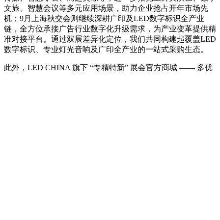
自2005年创办以来，LED CHINA作为全球最早的LED主题展
会，历经二十余载深耕与培育，品牌影响力已享誉全球。到场
海外买家十七年超过100个国家及地区，其中2026年深圳展132
个国家及地区、上海展157个国家及地区（均经公证处认
证），被业界公认为全球LED显示屏行业发展“风向标”盛会。
LED CHINA “春秋双展”布局正式开启，发挥品牌优势：以
LED显示屏为核心，深化“1+N”产业联动模式，通过多重串联
配套产业，与国际广告展（SIGN CHINA）、国际喷绘图文及
数码印花展（DIGITAL PRINTING CHINA）、国际智慧显示
及数字标牌展（DIGITAL SIGNAGE CHINA）、国际专业灯
光音响展（PALS ASIA）等展会实现资源融合，以全产业一站