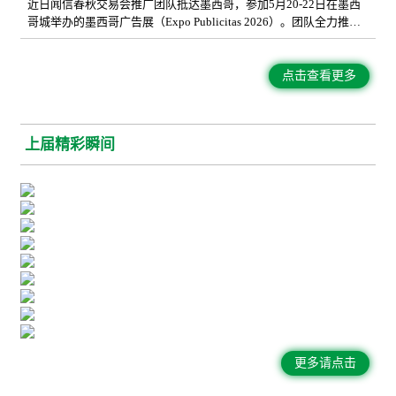
亚、俄罗斯等，也有个别来自摩洛哥、土耳其、巴西等亥心国家地
近日闻信春秋交易会推广团队抵达墨西哥，参加5月20-22日在墨西
区设备经销商、标识工程商及广告行业采购决策人。
哥城举办的墨西哥广告展（Expo Publicitas 2026）。团队全力推进
了展会的海外宣传与专业观众的邀请，旨在帮助参展企业深耕拉美
市场，拓展优质外贸合作机会。推广团队逐一走访现场参展商家，
与现场行业专业买家深入交流，积极推介闻信春秋交易会的展会规
点击查看更多
模、特色优势与行业资源，诚意邀约海外优质采购商前来观展合
作。
上届精彩瞬间
更多请点击