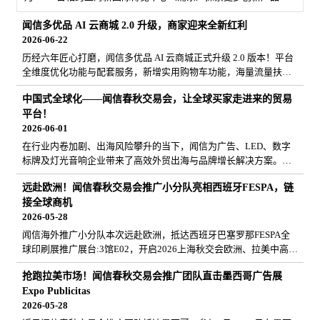
与优质厂家面对面洽谈合作！>>立即注册成为VIP观众
闻信多优品 AI 云商城 2.0 升级，商家迎来全新红利
2026-06-22
历经六年匠心打磨，闻信多优品 AI 云商城正式升级 2.0 版本！平台
全维度优化功能与配套服务，新增实用购物车功能，海量流量扶持
同步上线，属于商家的全新经营红利时代现已开启。快来抢占2.0首
中国式全球化——闻信春秋交易会，让全球买家走进来的贸易
批红利席位吧！
平台！
2026-06-01
在行业内卷加剧、出海风险攀升的当下，闻信为广告、LED、数字
标牌及灯光音响企业带来了高效外贸出海与品牌增长解决方案。依
托深耕行业二十多年的积淀，闻信打造两场线下交易会：9月上海秋
远赴欧洲！闻信春秋交易会推广小分队亮相西班牙FESPA，链
交会、 2月深圳春交会，精准覆盖长三角与大湾区，汇聚千余家源
接全球商机
头厂商，吸引全球超160个国家地区专业买家。同步推出线上多优品
2026-05-28
AI云商城，线上线下联动获客，助力企业足不出国对接全球市场，
破解拓客难题，抓住中国式全球化红利，轻松实现品牌出海、业绩
闻信海外推广小分队本次远赴欧洲，抵达西班牙巴塞罗那FESPA全
增长。
球印刷展推广展台:3馆E02，开启2026上海秋交会欧洲、拉美中高端
采购商邀约!展会四天推广累计对接1287位专业采购商，精准触达欧
抢跑拉美市场！闻信春秋交易会推广团队直击墨西哥广告展
洲、拉美、北非地区数码喷印、广告标识等领域的核心采购商，现
Expo Publicitas
场重磅发布闻信破内卷、做外贸、品牌出海全产业解决方案，面对
2026-05-28
面深度对接西班牙、德国、意大利、英国、葡萄牙、希腊、罗马尼