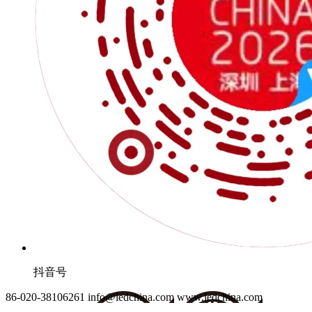
抖音号
86-020-38106261
info@ledchina.com
www.ledchina.com