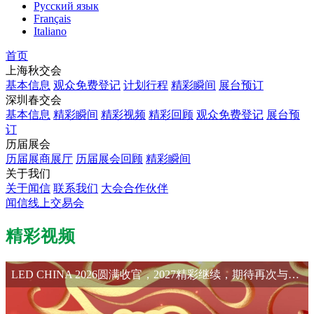
Русский язык
Français
Italiano
首页
上海秋交会
基本信息
观众免费登记
计划行程
精彩瞬间
展台预订
深圳春交会
基本信息
精彩瞬间
精彩视频
精彩回顾
观众免费登记
展台预
订
历届展会
历届展商展厅
历届展会回顾
精彩瞬间
关于我们
关于闻信
联系我们
大会合作伙伴
闻信线上交易会
精彩视频
LED CHINA 2026圆满收官，2027精彩继续，期待再次与您相会