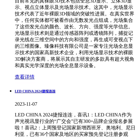
目前常见的真裸眼3D技术包括全息3D显示、立体3D显
示、视点立体显示及光场显示技术。这其中，光场显示
技术代表了近年裸眼3D领域的突破性进展。在真实世界
中，任何实体都可被看作由无数发光点组成，光场集合
了这些发光点的颜色、波长、方向、强度等光学信息。
光场显示技术则是通过传感器阵列或透镜阵列，捕捉记
录光线在三维空间中的方向和强度，再生成可变视点下
的三维图像。臻像科技有限公司是一家专注光场全息显
示技术的国家高新技术企业，利用光场显示技术的裸眼
3D解决方案商，将展示其自主研发的多款具有超大视角
和真实光学深度的光场全息显示设备。
查看详情
LED CHINA 2024捷报连连
2023-11-07
LED CHINA 2024捷报连连，喜讯1：LED CHINA作为
声光视讯显行业的“广交会”已有300+品牌企业报名参展
啦！喜讯2：上周预登记国家新增西班牙、奥地利、尼日
利亚，已有36个国家及地区的买家预先登记注册参观