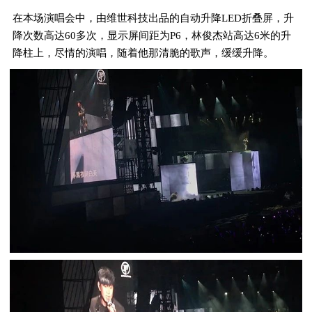
在本场演唱会中，由维世科技出品的自动升降LED折叠屏，升
降次数高达60多次，显示屏间距为P6，林俊杰站高达6米的升
降柱上，尽情的演唱，随着他那清脆的歌声，缓缓升降。