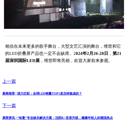
相信在未来更多的歌手舞台，大型文艺汇演的舞台，维世和它
的LED折叠屏产品也一定不会缺席。2
024年2月26-28日
，
第21
届深圳国际LED展
，维世即将亮相，欢迎大家前来参观。
上一篇
展商推荐 | 强力巨彩：全球LED销量TOP1是怎样炼成的？
下一篇
展商资讯 | “哈曼”专业娱乐解决方案：沈阳K+音质升级，燃爆年轻人的潮流热点