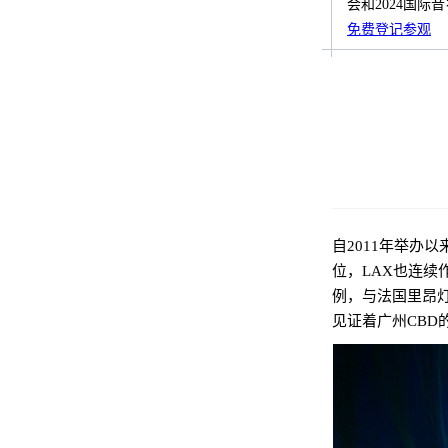
会和2024国
免费登记参观
自2011年举办
位，LAX也连
例，与法国里昂
见证着广州CBD