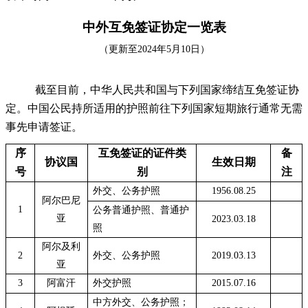
中外互免签证协
定
一览表
（更新至
20
24
年
5
月
10
日）
截至目前
，中华人民共和国与下列国家
缔结互免签证协
定
。中国公民持
所适用的护照
前往下列国家短期旅行通常无需
事先申请签证。
序
互免签证的证件类
备
协议国
生效日期
号
别
注
外交、公务护照
1956.08.25
阿尔巴尼
1
公务普通护照、普通护
亚
2023.03.18
照
阿尔及利
2
外交、公务护照
2019.03.13
亚
3
阿富汗
外交护照
2015.07.16
中方外交、公务护照；