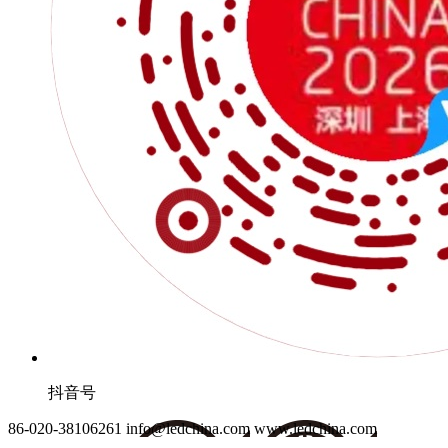
抖音号
86-020-38106261
info@ledchina.com
www.ledchina.com