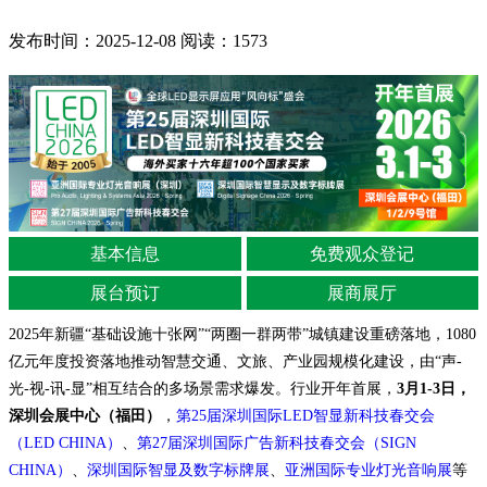
发布时间：2025-12-08
阅读：1573
基本信息
免费观众登记
展台预订
展商展厅
2025年新疆“基础设施十张网”“两圈一群两带”城镇建设重磅落地，1080
亿元年度投资落地推动智慧交通、文旅、产业园规模化建设，由“声-
光-视-讯-显”相互结合的多场景需求爆发。行业开年首展，
3月1-3日，
深圳会展中心（福田）
，
第25届深圳国际LED智显新科技春交会
（LED CHINA）
、
第27届深圳国际广告新科技春交会（SIGN
CHINA）
、
深圳国际智显及数字标牌展
、
亚洲国际专业灯光音响展
等