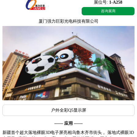
展位号:
1-A258
咨询展商
厦门强力巨彩光电科技有限公司
户外全彩Q5显示屏
—— 应用 ——
新疆首个超大落地裸眼3D电子屏亮相乌鲁木齐市街头 。落地式裸眼3D