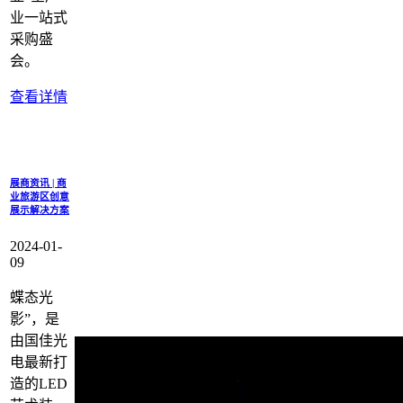
业一站式
采购盛
会。
查看详情
展商资讯 | 商
业旅游区创意
展示解决方案
2024-01-
09
蝶态光
影”，是
由国佳光
电最新打
造的LED