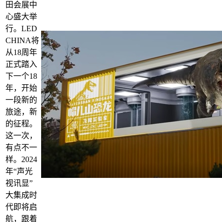
田会展中
心盛大举
行。LED
CHINA将
从18周年
正式踏入
下一个18
年，开始
一段新的
旅途，新
的征程。
这一次，
有点不一
样。2024
年“声光
视讯显”
大集成时
代即将启
航，跟着