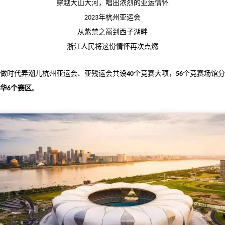
穿越大山大河，
唱出浓烈的亚运情怀
年杭州亚运会
2023
从紫禁之巅到西子湖畔
浙江人民将这份情怀再次点燃
做时代弄潮儿杭州亚运会、亚残运会共设
个竞赛大项，
个竞赛场馆分
40
56
华
个赛区
。
6