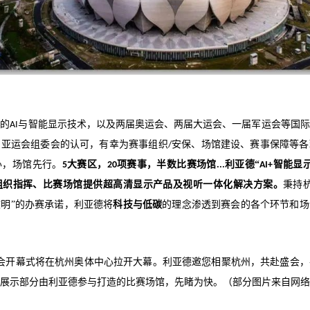
先的
与智能显示技术
，以及
两届奥运会、两届大运会、一届军运会
等国际
AI
州亚运会组委会的认可，有幸为赛事
组织
安保、场馆建设、赛事保障等
各
/
办，场馆先行。
大赛区，
项赛事，半数比赛场馆
利亚德“
智能显
5
20
...
AI+
组织指挥、比赛场馆提供超高清显示产品及视听一体化解决方案。
秉持
明”的办赛承诺，利亚德将
科技与低碳
的理念渗透到赛会的各个环节和场
会开幕式将在杭州奥体中心拉开大幕。利亚德邀您相聚杭州，共赴盛会，
展示部分由利亚德参与打造的比赛场馆，先睹为快。（
部分图片来自网络