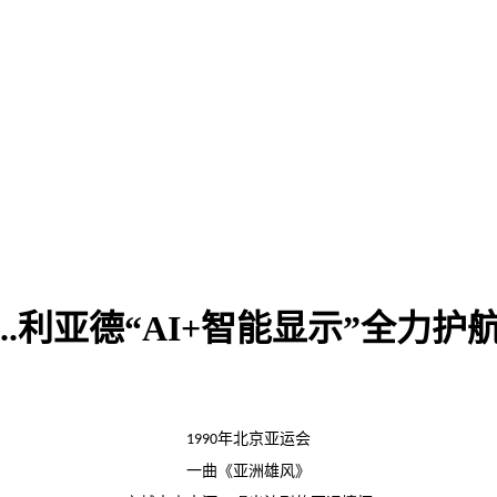
..利亚德“AI+智能显示”全力
年北京亚运会
1990
一曲《亚洲雄风》