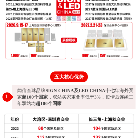
五大核心优势
闻信全球品牌
SIGN CHINA及LED CHINA十七年
海外买
1
家
超100个国家
，双站买家重叠率低于3%，疫情后连续三
年双站均
超100个国家