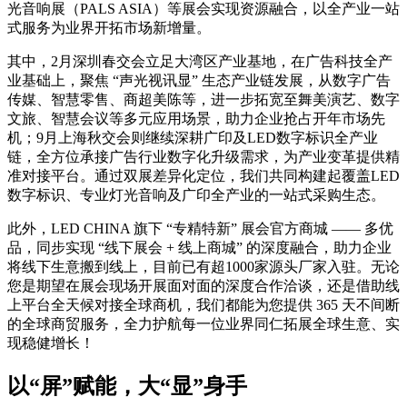
光音响展（PALS ASIA）等展会实现资源融合，以全产业一站
式服务为业界开拓市场新增量。
其中，2月深圳春交会立足大湾区产业基地，在广告科技全产
业基础上，聚焦 “声光视讯显” 生态产业链发展，从数字广告
传媒、智慧零售、商超美陈等，进一步拓宽至舞美演艺、数字
文旅、智慧会议等多元应用场景，助力企业抢占开年市场先
机；9月上海秋交会则继续深耕广印及LED数字标识全产业
链，全方位承接广告行业数字化升级需求，为产业变革提供精
准对接平台。通过双展差异化定位，我们共同构建起覆盖LED
数字标识、专业灯光音响及广印全产业的一站式采购生态。
此外，LED CHINA 旗下 “专精特新” 展会官方商城 —— 多优
品，同步实现 “线下展会 + 线上商城” 的深度融合，助力企业
将线下生意搬到线上，目前已有超1000家源头厂家入驻。无论
您是期望在展会现场开展面对面的深度合作洽谈，还是借助线
上平台全天候对接全球商机，我们都能为您提供 365 天不间断
的全球商贸服务，全力护航每一位业界同仁拓展全球生意、实
现稳健增长！
以“屏”赋能，大“显”身手