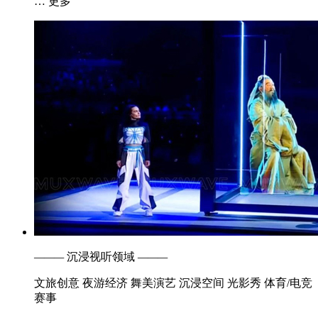
… 更多
———
沉浸视听领域
———
文旅创意
夜游经济
舞美演艺
沉浸空间
光影秀
体育/电竞
赛事